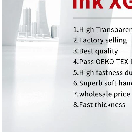
Home
Om os
Produktionsudstyr
Produkter
Silikone blæk
Farvepigment
Silketryk
Silikone hjælpemiddel
Silikone katalysator
Silikone klæbemiddel
Nyheder
Expo
Meddelelse
Viden
høj densitet screen print