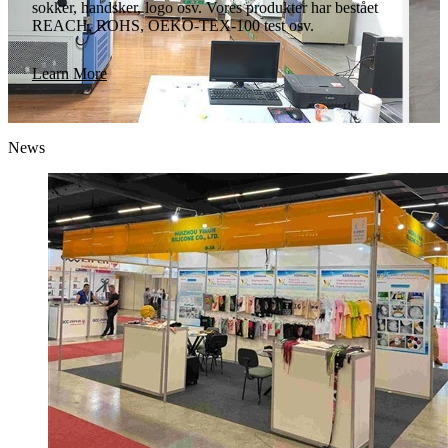
sokker, handsker, logo osv. Vores produkter har bestået
REACH, ROHS, OEKO-TEX-100 test osv.
Learn More
News