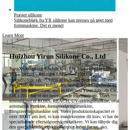
Præget silikone
Silikoneblæk fra YR silikone kan presses på tøjet med
formmaskine. Det er meget
Learn More
Huizhou Yirun Silikone Co., Ltd
JiangXi Xinguang Silicone Co., Ltd. blev etableret i 2007.
Vi har bygget vores egen fabrik med 10000㎡, vi er
specialiserede i produktion af high-end flydende silikone.
For at tilbyde vores kunder den bedste service oprettede vi
en ny fabrikationsbase, som er Huizhou Yirun Silicone Co.,
Ltd. i 2017 har vi det fremragende ingeniørteam. Vores
testmaskiner er ROHS, REACH, UV-aldringsmaskine, oval
automatisk maskine, formoverføringsmaskine,
filmgraveringsmaskine osv. Vores produktionskapacitet er
over 3000T om året, vi kan imødekomme dit krav, vi har de
specialiserede eftersalgsserviceteknikere, Vi kan tilbyde dig
den specialiserede, effektive service inden for tøj, sko,