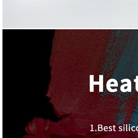
Varmeoverførsel
Silikone blæk udskrivning
Kontakt os
Language
dansk
English
українська
Polski
فارسی
Español
magyar
اردو
ไทย
Ελληνικά
Gaeilgenah Éireann
Kreyòl Ayisyen
hrvatski