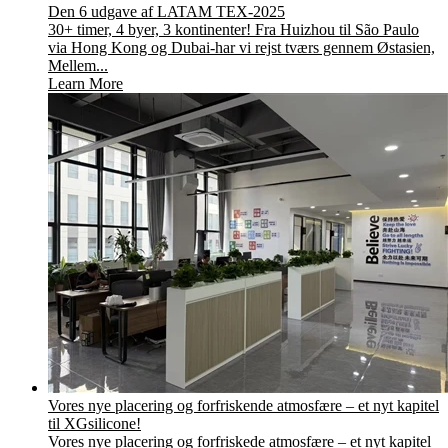
Den 6 udgave af LATAM TEX-2025
30+ timer, 4 byer, 3 kontinenter! Fra Huizhou til São Paulo
via Hong Kong og Dubai-har vi rejst tværs gennem Østasien,
Mellem...
Learn More
Vores nye placering og forfriskende atmosfære – et nyt kapitel
til XGsilicone!
Vores nye placering og forfriskede atmosfære – et nyt kapitel